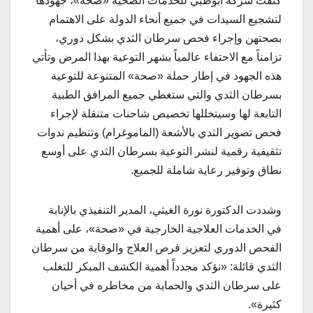
كثّفت شركة أبوظبي للخدمات الصحية «صحة»، جهودها
لتشجيع السيدات في جميع أنحاء الدولة على الاهتمام
بصحتهن وإجراء فحص سرطان الثدي بشكل دوري،
تزامناً مع الاحتفاء عالمياً بشهر التوعية بهذا المرض وتأتي
هذه الجهود في إطار حملة «صحة» المتنوعة للتوعية
بسرطان الثدي والتي ستغطي جميع المرافق الطبية
التابعة لها وسيتخللها تخصيص شاحنات متنقلة لإجراء
فحص تصوير الثدي بالأشعة (الماموغرام) وتنظيم ندوات
تثقيفية رقمية لنشر التوعية بسرطان الثدي على أوسع
نطاق وتوفير رعاية شاملة للجميع.
وشددت الدكتورة نورة الغيثي، المدير التنفيذي بالإنابة
في الخدمات العلاجية الخارجية في «صحة»، على أهمية
الفحص الدوري لتعزيز فرص العلاج والوقاية من سرطان
الثدي قائلة: «نؤكد مجدداً أهمية الكشف المبكر للتغلب
على سرطان الثدي والحماية من مخاطره في أحيان
كثيرة».