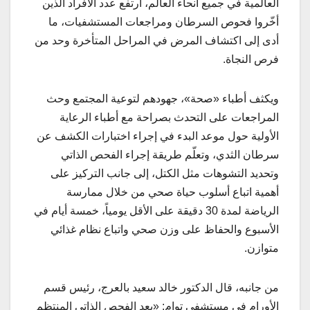
العالمية في جميع أنحاء العالم، ارتفع عدد الأفراد الذين
أخّروا فحوص السرطان ومراجعات المستشفيات، ما
أدى إلى اكتشاف المرض في المراحل المتأخرة وحد من
فرص النجاة.
ويكثف أطباء «صحة»، جهودهم لتوعية المجتمع وحث
المراجعات على التحدث بصراحة مع أطباء الرعاية
الأولية حول موعد البدء في إجراء اختبارات الكشف عن
سرطان الثدي، وتعلّم طريقة إجراء الفحص الذاتي
وتحديد التشوهات مثل الكتل، إلى جانب التركيز على
أهمية اتباع أسلوب حياة صحي من خلال ممارسة
الرياضة لمدة 30 دقيقة على الأقل يومياً، خمسة أيام في
الأسبوع والحفاظ على وزن صحي واتباع نظام غذائي
متوازن.
من جانبه، قال الدكتور خالد سعيد بالعرج، رئيس قسم
الأورام في مستشفى توام: «يعد الفحص الذاتي المنتظم