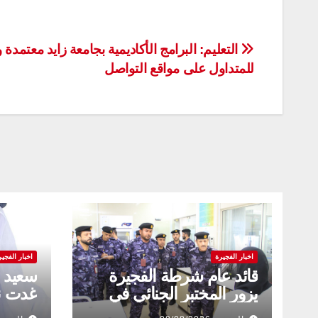
تصفّح
التعليم: البرامج الأكاديمية بجامعة زايد معتمدة 
للمتداول على مواقع التواصل
المقالات
اخبار الفجيرة
اخبار الفجير
قائد عام شرطة الفجيرة
سعيد ا
يزور المختبر الجنائي في
غدت نم
شرطة الفجيرة ويشيد
العطاء