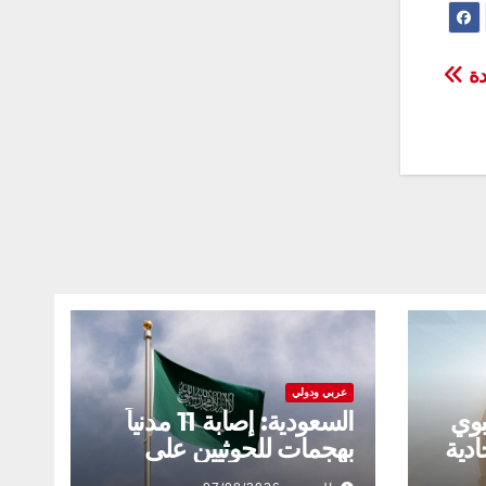
عربي ودولي
بوي
السعودية: إصابة 11 مدنياً
ادية
بهجمات للحوثيين على
نجران