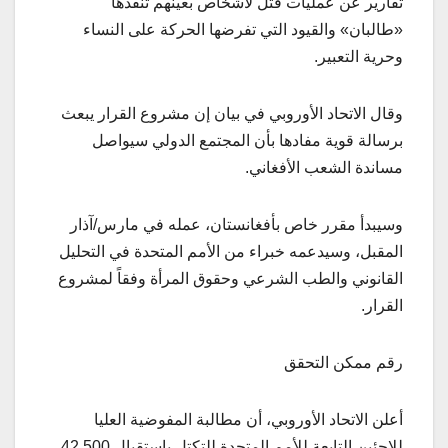
تقارير عن عمليات قتل لأشخاص بعينهم تنفذها
«طالبان» والقيود التي تفرضها الحركة على النساء
وحرية التعبير.
وقال الاتحاد الأوروبي في بيان إن مشروع القرار يبعث
برسالة قوية مفادها بأن المجتمع الدولي سيواصل
مساندة الشعب الأفغاني.
وسيبدأ مقرر خاص بأفغانستان، عمله في مارس/آذار
المقبل، وسيدعمه خبراء من الأمم المتحدة في التحليل
القانوني والطب الشرعي وحقوق المرأة وفقاً لمشروع
القرار.
رقم ممكن التحقق
أعلن الاتحاد الأوروبي، أن مطالبة المفوضية العليا
للاجئين التابعة للأمم المتحدة للتكتل باستقبال 42,500