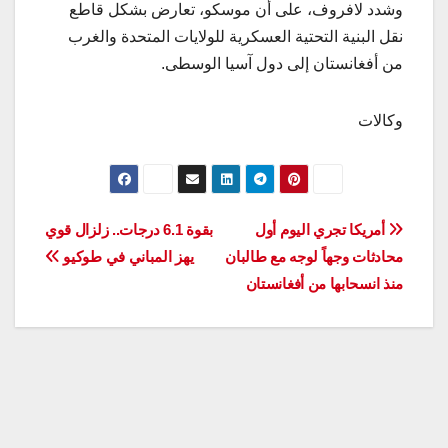
وشدد لافروف، على أن موسكو، تعارض بشكل قاطع
نقل البنية التحتية العسكرية للولايات المتحدة والغرب
من أفغانستان إلى دول آسيا الوسطى.
وكالات
تصفّح
أمريكا تجري اليوم أول
بقوة 6.1 درجات.. زلزال قوي
محادثات وجهاً لوجه مع طالبان
يهز المباني في طوكيو
المقالات
منذ انسحابها من أفغانستان