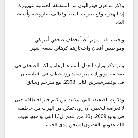
وذكر مدعون فيدراليون من المنطقة الجنوبية لنيويورك
إن الهجوم وقع بعبوات ناسفة وقذائف صاروخية وأسلحة
آلية.
ونجيب الله، متهم أيضاً بخطف صحفي أمريكي
ومواطنين أفغان واحتجازهم كرهائن سبعة أشهر.
ولم تذكر وزارة العدل، أسماء الرهائن، لكن الصحفي في
صحيفة نيويورك تايمز ديفيد رود خطف في أفغانستان
في نوفمبر/تشرين الثاني 2008، مع مترجم وسائق.
وذكرت الصحيفة التي تمكنت من كتم خبر اختطافه حتى
لا تعرضه للخطر، أن رود، تمكن من الهرب من خاطفيه
في يونيو 2009. و10 من التهم ال13 التي يواجهها نجيب
الله عقوبتها القصوى السجن مدى الحياة.