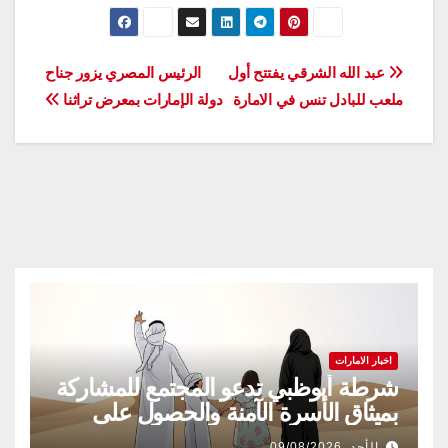
تصفّح
عبد الله الشرقي يفتتح أول
الرئيس المصري يزور جناح
ملعب للبادل تنس في الامارة
دولة الإمارات بمعرض تراثنا
المقالات
اخبار الامارات
شرطة أبوظبي تدعو المجتمع للمشاركة
بميثاق الأسرة الآمنة والحصول على
شهادة «سفير»
الأحد, 09/08/2026