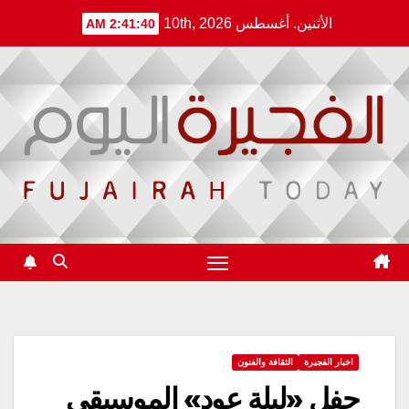
Ski
الأثنين. أغسطس 10th, 2026
2:41:40 AM
t
conten
اخبار الفجيرة
الثقافة والفنون
حفل «ليلة عود» الموسيقي