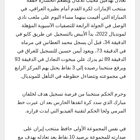
تعادل بهدفين مخيب للآمال وبطعم الخسارة حققه
منتخب الإمارات لكرة القدم أمام نظيره العراقي، في
المباراة التي أقيمت بينهما مساء اليوم على ملعب نادي
الوصل في الجولة الرابعة للتصفيات الآسيوية المؤهلة
لمونديال 2022، بدأ الأبيض بالتسجيل عن طريق كايو في
الدقيقة 34، قبل أن يسجل محمد العطاس في مرماه
في الدقيقة 73، ويعود أيمن حسين للتسجيل للعراق في
الدقيقة 89 ثم يدرك علي مبخوت التعادل في الدقيقة 93
ويرفع منتخبنا رصيده إلي 3 نقاط يحتل بهم المركز الرابع
في مجموعته وتتضاءل حظوظه في التأهل للمونديال.
وحرم الحكم منتخبنا من فرصة تسجيل هدف لخلفان
مبارك الذي سدد كرة انقدها الحارس بعد ان عبرت خط
المرمي ولجا الحكم لتقنية الفيديو التي ايدت قراره.
في نفس المجموعة الأولى حافظ منتخب إيران على
صدارته للمجموعة برصيد 10 نقاط بعد تعادله بهدف مع