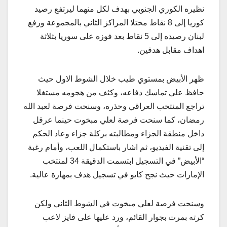
نظيره الكوري الجنوبي بهدف لكل منهما ليرتفع رصيد
كوريا إلى 8 نقاط محتلا المراكز الثاني بالمجموعة ورفع
لبنان رصيده إلى 5 نقاط بعد فوزه على سوريا بثلاثة
اهداف مقابل هدفين.
ظهر الأبيض بمستوي طيب خلال الشوط الاول حيث
حافظ علي تماسك دفاعه، وكثف من هجومه مستغلا
تراجع المنتخب العراقي وحذره، وسنحت فرصة لعبد الله
رمضان، كما سنحت فرصة لعلي مبخوت حينما عرقل
داخل منطقة الجزاء ومطالبته بركلة جزاء وعاد الحكم
إلى تقنية الفيديو، ثم اشار باستكمال اللعب، وأمام رغبة
“الأبيض” في التسجيل ابتسمت الدقيقة 34 لمنتخب
الإمارات حيث نجح كايو في تسجيل هدف بمهارة عالية.
وسنحت فرصة لعلي مبخوت في الشوط الثاني ولكن
كرته بمرت بجوار القائم، ورد عليها على فايز لاعب