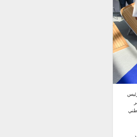
رئيس
ر
وطني
د