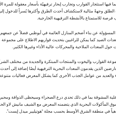
 فيها استئجار القوارب وتجارب إبحار ترفيهيّة بأسعار معقولة للمرة ال
هواء الطلق وجهةً مثالية لاستكشاف أحدث الطرق وأكثرها يُسراً للدخول إلى
 فرصة للاستمتاع بالأنشطة الترفيهية الخارجية.
 المسؤولة عن بناء أضخم المنازل العائمة في أبوظبي فضلاً عن جمعهم
عدات الصيد كما يمكن للراغبين بتحديث قواربهم الاطلاع على مجموعة 
حول المعدات الملاحية والمحركات عالية الأداء وغيرها الكثير.
موعة القوارب واليخوت والمنتجات المبتكرة والجديدة من مختلف الشر
ارضين الذين يقدمون المعدات البحرية الترفيهية أيضًا إضافة إلى أحدث
 والعديد من عوامل الجذب الأخرى كما يشكل المعرض فعاليات متنوعة
فاعلية المشوقة بما في ذلك تحدي درع الصحراء وسيحظى الذواقة ومحبي
 المأكولات البحرية الذي يتضمنه المعرض مع الشيف مانيش لاو الحا