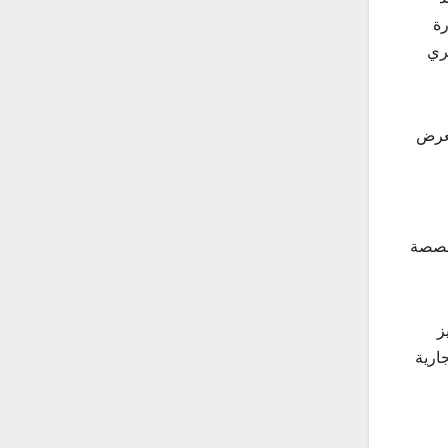
رة
ري
ية المعرض
تخصصة
ز
التجارية