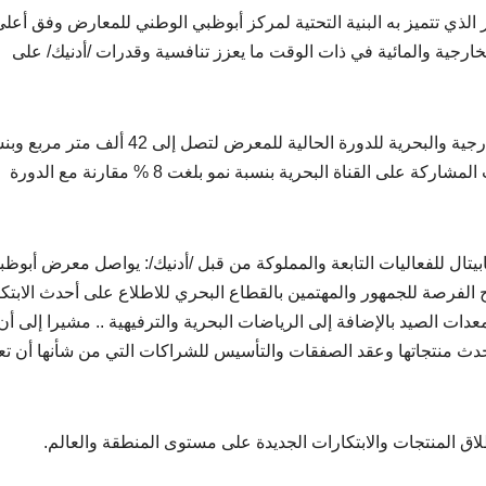
ذي تتميز به البنية التحتية لمركز أبوظبي الوطني للمعارض وفق أعلى
ارجية والمائية في ذات الوقت ما يعزز تنافسية وقدرات /أدنيك/ على
وارتفعت المساحة الكلية لمناطق العروض الداخلية والخارجية والبحرية للدورة الحالية للمعرض لتصل إلى 42 
نمو وصلت إلى 5 % في حين ارتفع عدد اليخوت والقوارب المشاركة على القناة البحرية بنسبة نمو بلغت 8 % مقارنة مع الدورة
يتال للفعاليات التابعة والمملوكة من قبل /أدنيك/: يواصل معرض أبوظب
يح الفرصة للجمهور والمهتمين بالقطاع البحري للاطلاع على أحدث الابتك
ات الصيد بالإضافة إلى الرياضات البحرية والترفيهية .. مشيرا إلى أن
ث منتجاتها وعقد الصفقات والتأسيس للشراكات التي من شأنها أن تع