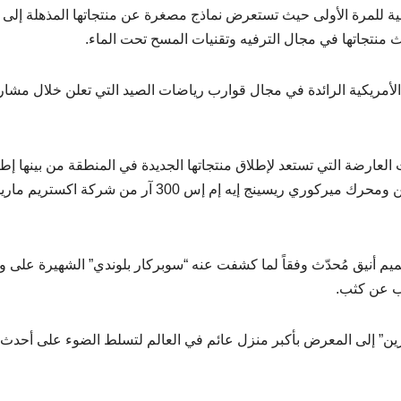
ية للمرة الأولى حيث تستعرض نماذج مصغرة عن منتجاتها المذهلة إلى
منتجاتها في مجال الترفيه وتقنيات المسح تحت الماء.
لأمريكية الرائدة في مجال قوارب رياضات الصيد التي تعلن خلال مشارك
عارضة التي تستعد لإطلاق منتجاتها الجديدة في المنطقة من بينها إط
محرك ميركوري 300 سداسي الأسطوانات من دلما مارين ومحرك ميركوري ريسينج إيه إم إس 300 آر من شركة اكستريم
صميم أنيق مُحدّث وفقاً لما كشفت عنه “سوبركار بلوندي” الشهيرة على 
رب عن كثب.
ارين” إلى المعرض بأكبر منزل عائم في العالم لتسلط الضوء على أحدث