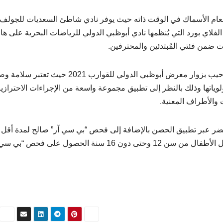
عام الأسماك في الوقت ذاته حيث يوفر نادي شاطئ السعديات للجولف
فلاي بورد التي يُنظمها نادي أبوظبي الدولي للرياضات البحرية على ه
 ضمن فئتي المُبتدئين والمحترفين.
وحرصت /أدنيك/ على اتخاذ جميع الاحتياطات اللازمة للترحيب بزوار معرض أبوظبي الدولي للقوارب 2021 حيث 
اتها وذلك بالنظر إلى تطبيق مجموعة واسعة من الإجراءات الاحترازية
 والأطراف المعنية.
أخضر عبر تطبيق الحصن بالإضافة إلى فحص “بي سي آر” صالح لمدة أقل
48 ساعة لكل من هم فوق 16 عاماً في حين يتطلب دخول الأطفال من سن 12 وحتى دون 16 سنة الحصول على فحص