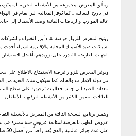
ويتألق المعرض بمجموعة من الأنشطة البحرية المتميّزة بما
في تاريخ الفعالية .. كما تُوفر الفعالية التي تقام في ال
عالم القوارب والرياضات المائية وصيد الأسماك إلى جانب
ويتيح المعرض للزوار فرصة لقاء أبرز الخبراء والشركات
بشركات صيد الأسماك المحلية والإقليمية لشراء أحدث م
الجهات العارضة القادرة على تزويدهم بأفضل الاستشارات 
ويوفر المعرض للزوار فرصة الاستمتاع بالاطلاع على مج
في دولة الإمارات والعالم كما سيكون هناك العديد من الع
معدات الصيد إلى جانب فعاليات ترفيهية على سطح الماء
للعائلات تتضمن الكثير من الأنشطة الترفيهية للأطفال.
ويتميز برنامج النسخة الثالثة من المعرض بالأنشطة الت
عروض الطهي بالفرصة لمتابعة عروضٍ حية مميزة في سوق
على عدة جوائز عالمية والذي يُعد واحداً من أفضل 50 طاهياً في منطقة الشرق الأوسط بحسب مجلة “هوتيليير ميدل إيست”.