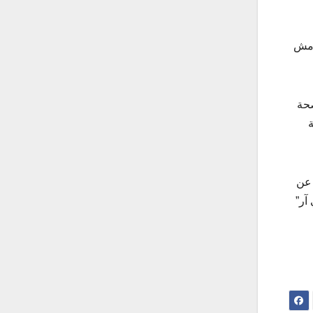
امش
تعتبر سلامة وصحة
 عن
 “بي سي آر”