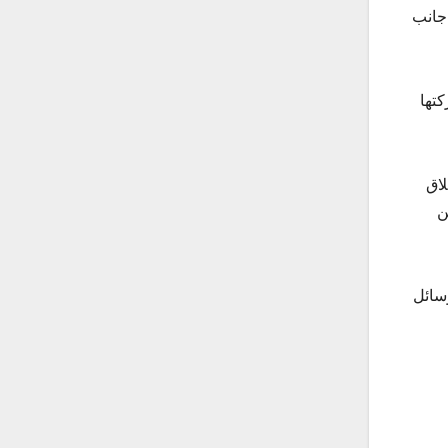
 جانب
تها
لاق
 مارين
وسائل