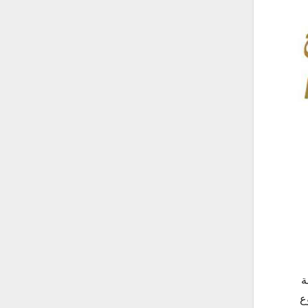
 99 حالة إصابة
ع