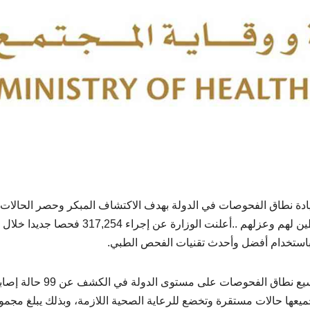
يادة نطاق الفحوصات في الدولة بهدف الاكتشاف المبكر وحصر الحالات
المصابة بفيروس كورونا المستجد “كوفيد – 19” والمخالطين لهم وعزلهم ..أعلنت الوزارة عن إجراء 317,254 فحصا جديدا خلال
وساهم تكثيف إجراءات التقصي والفحص في الدولة وتوسيع نطاق الفحوصات على مستوى الدولة في الكشف عن
عها حالات مستقرة وتخضع للرعاية الصحية اللازمة، وبذلك يبلغ مجمو