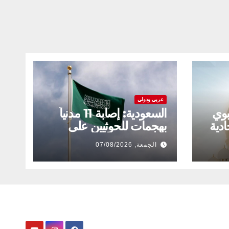
عربي ودولي
بوي
السعودية: إصابة 11 مدنياً
ادية
بهجمات للحوثيين على
نجران
الجمعة, 07/08/2026