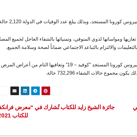
كورونا المستجد، وبذلك يبلغ عدد الوفيات في الدولة 2,120 حالة.
زيها ومواساتها لذوي المتوفي، وتمنياتها بالشفاء العاجل لجميع المصا
التعليمات والالتزام بالتباعد الاجتماعي ضماناً لصحة وسلامة الجميع.
كما أعلنت الوزارة عن شفاء 153 حالة جديدة لمصابين بفيروس كورونا المستجد “كوفيد – 19” وتعافيها التام من أعراض
ن مجموع حالات الشفاء 732,296 حالة.
ي
جائزة الشيخ زايد للكتاب تُشارك في “معرض فرانك
للكتاب 2021”