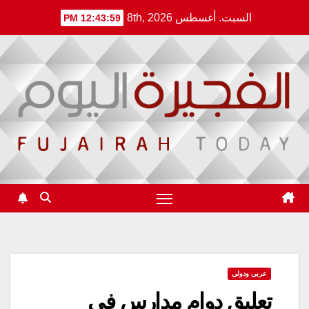
Ski
السبت. أغسطس 8th, 2026
12:43:59 PM
t
conten
عربي ودولي
تعليق دوام مدارس في