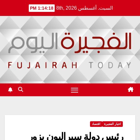
Ski
السبت. أغسطس 8th, 2026
1:14:18 PM
t
conten
اخبار الفجيرة
اقتصاد
رئيس دولة سيراليون يزور