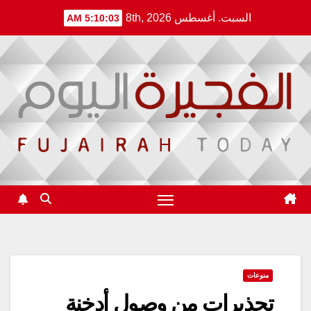
Ski
السبت. أغسطس 8th, 2026
5:10:03 AM
t
conten
منوعات
تحذيرات من وصول أدخنة