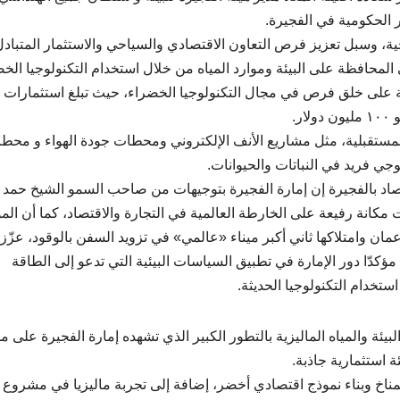
 الحكومية في الفجيرة.
جية، وسبل تعزيز فرص التعاون الاقتصادي والسياحي والاستثمار المتبادل
المحافظة على البيئة وموارد المياه من خلال استخدام التكنولوجيا الخض
ية على خلق فرص في مجال التكنولوجيا الخضراء، حيث تبلغ استثمارات
.
المستقبلية، مثل مشاريع الأنف الإلكتروني ومحطات جودة الهواء و محط
لوجي فريد في النباتات والحيوانات.
تصاد بالفجيرة إن إمارة الفجيرة بتوجيهات من صاحب السمو الشيخ حمد 
كانة رفيعة على الخارطة العالمية في التجارة والاقتصاد، كما أن الم
عمان وامتلاكها ثاني أكبر ميناء «عالمي» في تزويد السفن بالوقود، عزّز
ؤكدّا دور الإمارة في تطبيق السياسات البيئية التي تدعو إلى الطاقة
ستخدام التكنولوجيا الحديثة.
لبيئة والمياه الماليزية بالتطور الكبير الذي تشهده إمارة الفجيرة على 
ة استثمارية جاذبة.
لمناخ وبناء نموذج اقتصادي أخضر، إضافة إلى تجربة ماليزيا في مشروع