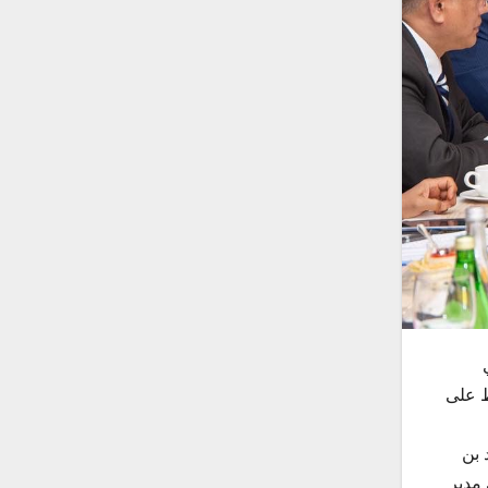
ظ على
 بن
 مدير