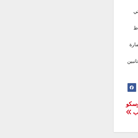
تي
اظ
ارة
انبين
وسكو
ذب