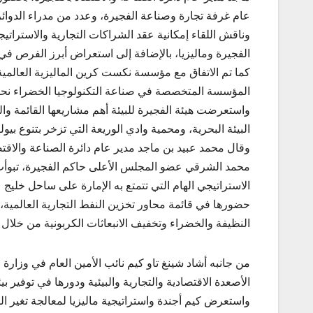
عام غرفة تجارة وصناعة الفجيرة، وعدد من مدراء الدوائر
وناقش اللقاء إمكانية عقد الشراكات التجارية والاستراتي
الفجيرة وماليزيا، بالإضافة إلى استعراض أبرز الفرص في 
كما تم الاتفاق مع مؤسسة نكست كرين الماليزية العالم
المؤسسة المتخصصة في صناعة التكنولوجيا الخضراء نحو ١٠٠ مليون دولار
واستعرضت هيئة الفجيرة للبيئة أهم مشاريعها القائمة و
البيئة البحرية، ومحمية وادي الوريعة التي تزخر بتنوع بيو
وقال محمد عبيد بن ماجد مدير عام دائرة الصناعة والاق
محمد الشرقي عضو المجلس الأعلى حاكم الفجيرة، تبوأت م
الاستراتيجي الهام التي تتمتع به الإمارة على ساحل خليج 
حضورها في قائمة محاور تخزين النفط التجارية العالمية، م
النظيفة والخضراء وتخفيف الانبعاثات الكربونية من خلال ا
من جانبه أشاد شينغ تاو كيم نائب الأمين العام في وزارة ا
الأصعدة الاقتصادية والتجارية والبيئية ودورها في توفير بيئ
واستعرض كيم أجندة واستراتيجية ماليزيا لمعالجة تغير ا