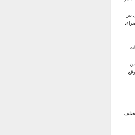
 بين
راء،
ات
بن
وقع
مختلف