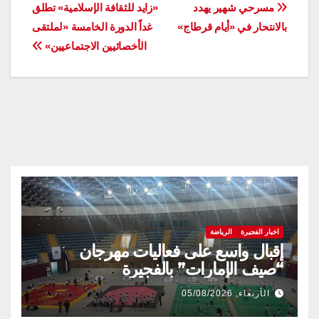
تصفّح
مسرحي شهير يهدد
«زايد للثقافة الإسلامية» تطلق
بالانتحار في «أيام قرطاج»
غداً الدورة الخامسة «لملتقى
المقالات
الأخصائيين الاجتماعيين»
اخبار الفجيرة
الرياضة
إقبال واسع على فعاليات مهرجان
“صيف الإمارات” بالفجيرة
الأربعاء, 05/08/2026