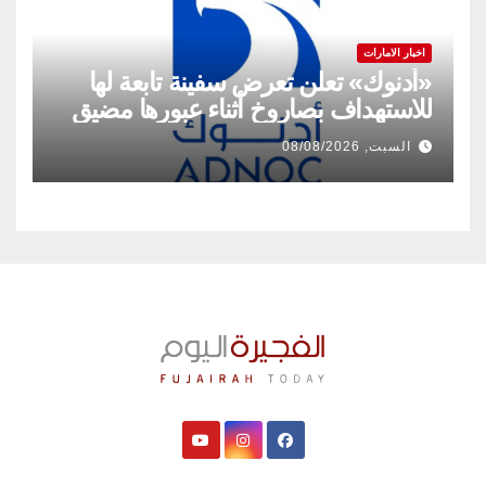
اخبار الامارات
«أدنوك» تعلن تعرض سفينة تابعة لها
للاستهداف بصاروخ أثناء عبورها مضيق
هرمز
السبت, 08/08/2026