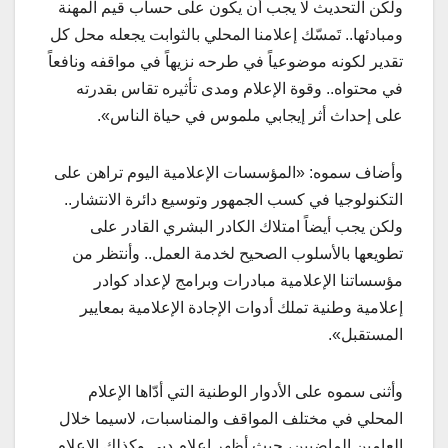
ولكن التحديث لا يجب أن يكون على حساب قيم المهنة
ومبادئها.. تَمسّك إعلامنا المحلي بالثوابت يجعله محل كل
تقدير لكونه موضوعياً في طرحه نزيهاً في مواقفه ونافعاً
في محتواه.. وقوة الإعلام ومدى تأثيره تقاس بقدرته
على إحداث أثر إيجابي ملموس في حياة الناس».
وأضاف سموه: «المؤسسات الإعلامية اليوم تراهن على
التكنولوجيا في كسب الجمهور وتوسيع دائرة الانتشار..
ولكن يجب أيضاً امتلاك الكادر البشري القادر على
تطويعها بالأسلوب الصحيح لخدمة العمل.. وأنتظر من
مؤسساتنا الإعلامية مبادرات وبرامج لإعداد كوادر
إعلامية وطنية تملك أدوات الإجادة الإعلامية بمعايير
المستقبل».
وأثنى سموه على الأدوار الوطنية التي أدّاها الإعلام
المحلي في مختلف المواقف والمناسبات، لاسيما خلال
العامين الماضيين، حيث أظهر إعلام دبي وكذلك الإعلام