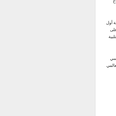
ح
ة أول
ياً على
لبية
يسي
عالمي