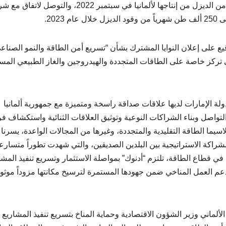
كما أُعلن إكمال “أدنوك” أول عملية تسليم مباشر لشحنة من الديزل من إنتاجها لألمانيا في سبتمبر 2022، والتوصل 
202.
يع على إعلان النوايا المشترك بشأن “تسريع أمن الطاقة والنمو الصناع
تي تركز خاصة على الطاقات المتجددة والهيدروجين والغاز الطبيعي المس
ولة الإمارات لديها علاقات صداقة راسخة ومتميزة مع جمهورية ألمانيا
 والتواصل وبناء الشراكات النوعية وتوثيق العلاقات الثنائية واستكشاف 
سيما الطاقة التقليدية والمتجددة، وغيرها من المجالات الواعدة، يسرنا
لشراكة الاستراتيجية بين البلدين الصديقين، والتي شهدت تطوراً متسارعا
ي قطاع الطاقة، تلتزم “أدنوك” بمواصلة الاستثمار وتسريع تنفيذ المشا
عم العمل المناخي ضمن جهودها المستمرة لترسيخ مكانتها مزوداً موثوقا
لماني وزير الشؤون الاقتصادية وحماية المناخ بتسريع تنفيذ المشاريع