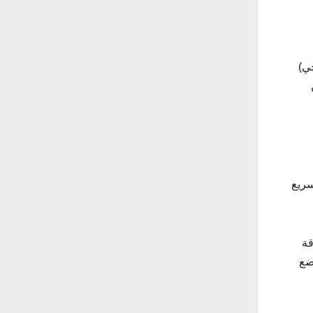
جي)
سريع
قة
متجددة إلى 10 جيجاوات بحلول العام 2030، ويخضع