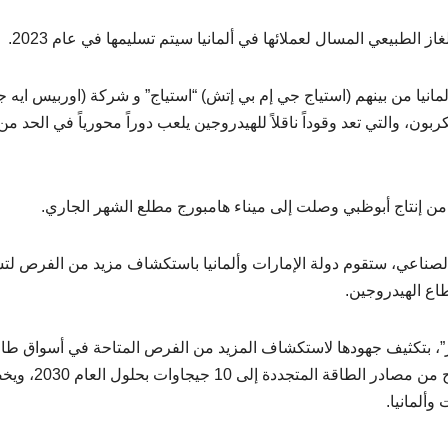
الطبيعي المسال لعملائها في ألمانيا سيتم تسليمها في عام 2023.
لمانيا من بينهم (استياج جي إم بي إتش) “استياج” و شركة (اوربيس ايه 
ون، والتي تعد وقوداً ناقلاً للهيدروجين يلعب دوراً محورياً في الحد من
من إنتاج أبوظبي وصلت إلى ميناء هامبورج مطلع الشهر الجاري.
الصناعي، ستقوم دولة الإمارات وألمانيا باستكشاف مزيد من الفرص لت
اع الهيدروجين.
، بتكثيف جهودها لاستكشاف المزيد من الفرص المتاحة في أسواق طا
الرياح بشمال أوروبا وبحر البلطيق في ألمانيا لزيادة الإنتاج من مصادر الطاقة ال
وألمانيا.