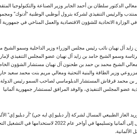
لي الدكتور سلطان بن أحمد الجابر وزير الصناعة والتكنولوجيا المتقد
لمنتدب والرئيس التنفيذي لشركة بترول أبوظبي الوطنية “أدنوك” ومجم
في الوزارة الاتحادية للشؤون الاقتصادية والعمل المناخي في جمهورية ألم
 زايد آل نهيان نائب رئيس مجلس الوزراء وزير الداخلية وسمو الشيخ م
لرئاسة وسمو الشيخ حامد بن زايد آل نهيان عضو المجلس التنفيذي لإمار
ومعالي الشيخ محمد بن حمد بن طحنون آل نهيان مستشار الشؤون الخا
روعي وزير الطاقة والبنية التحتية ومعالي مريم بنت محمد سعيد حا
 أنور بن محمد قرقاش المستشار الدبلوماسي لصاحب السمو رئيس الدولة
ية عضو المجلس التنفيذي، والوفد المرافق لمستشار جمهورية ألمانيا
د الغاز الطبيعي المسال لشركة (آر دبليو إي ايه جي) “آر دبليو إي” الألم
تقوم “أدنوك” بموجبها بتصدير أول شحنة غاز طبيعي مسال إلى ألمانيا وتسليمها في أواخر عام 2022 لاستخدامها
الألمانية.