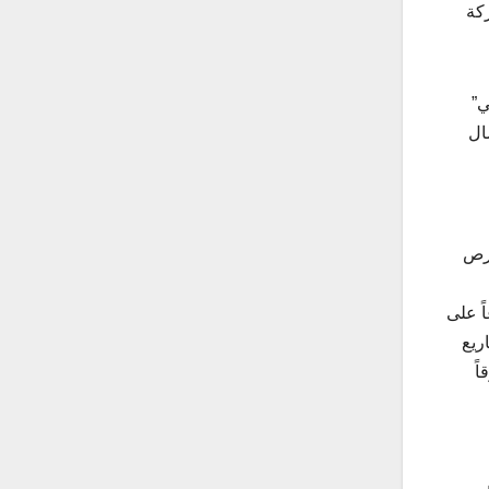
لاتفاق مع شركة
ي”
ال
فرص
ً على
ريع
ً