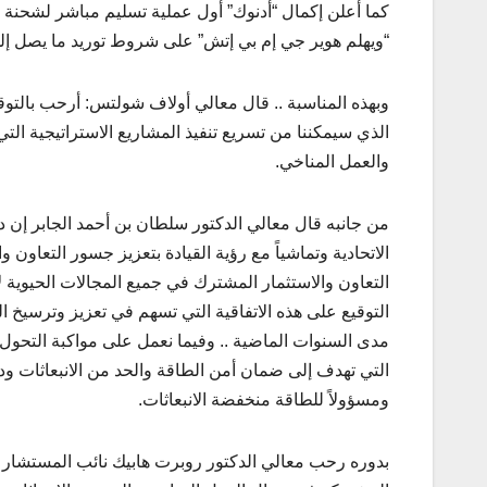
“ويهلم هوير جي إم بي إتش” على شروط توريد ما يصل إلى 250 ألف طن شهرياً من وقود الديزل خلال عام 3
وبهذه المناسبة .. قال معالي أولاف شولتس: أرحب بالتوق
الذي سيمكننا من تسريع تنفيذ المشاريع الاستراتيجية ال
والعمل المناخي.
من جانبه قال معالي الدكتور سلطان بن أحمد الجابر إن د
الاتحادية وتماشياً مع رؤية القيادة بتعزيز جسور التعاون
التعاون والاستثمار المشترك في جميع المجالات الحيوية لا
التوقيع على هذه الاتفاقية التي تسهم في تعزيز وترسيخ ا
مدى السنوات الماضية .. وفيما نعمل على مواكبة التحول ف
التي تهدف إلى ضمان أمن الطاقة والحد من الانبعاثات ود
ومسؤولاً للطاقة منخفضة الانبعاثات.
بدوره رحب معالي الدكتور روبرت هابيك نائب المستشار الأ