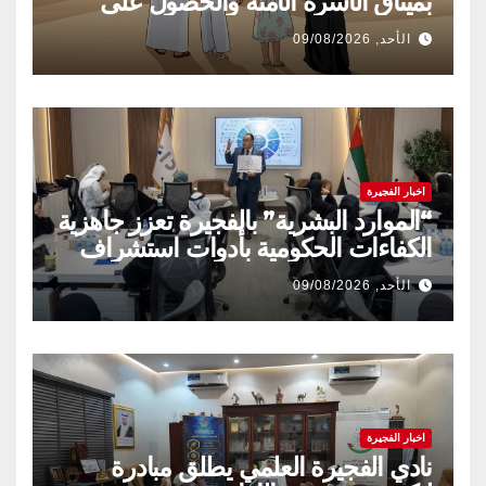
بميثاق الأسرة الآمنة والحصول على
شهادة «سفير»
الأحد, 09/08/2026
اخبار الفجيرة
“الموارد البشرية” بالفجيرة تعزز جاهزية
الكفاءات الحكومية بأدوات استشراف
المستقبل
الأحد, 09/08/2026
اخبار الفجيرة
نادي الفجيرة العلمي يطلق مبادرة