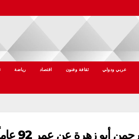
عربي ودولي
ثقافة وفنون
اقتصاد
رياضة
ت
ن أبو زهرة عن عمر 92 عاماً