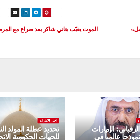
مل»
الموت يغيّب هاني شاكر بعد صراع مع الم
ة
اخبار الامارات
لرقباني: الإمارات
تحديد عطلة المولد الن
وذجاً عالمياً في
للجهات الحكومية الاتح