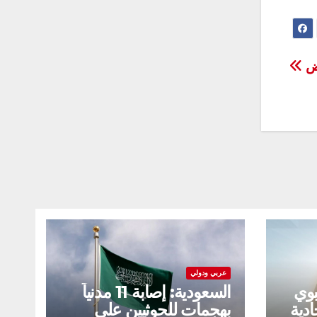
رض
عربي ودولي
بوي
السعودية: إصابة 11 مدنياً
ادية
بهجمات للحوثيين على