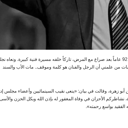
رحل الفنان المصري عبد الرحمن أبو زهرة عن عمر ناهز 92 عاماً بعد صراع مع المرض، تاركاً خلفه مسيرة فنية كبيرة. ونعاه نج
ت من علمني أن الرجل والفنان هو كلمة وموقف.. مات الأب والسند
ن أبو زهرة، وقالت في بيان: «ينعى نقيب السينمائيين وأعضاء مجلس إدا
رة، نشاطركم الأحزان في وفاة المغفور له بإذن الله وبكل الحزن والأسى
 الفقيد بواسع رحمته».