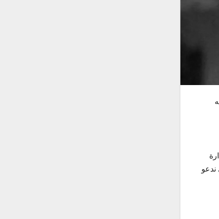
له
رة
 ندعو