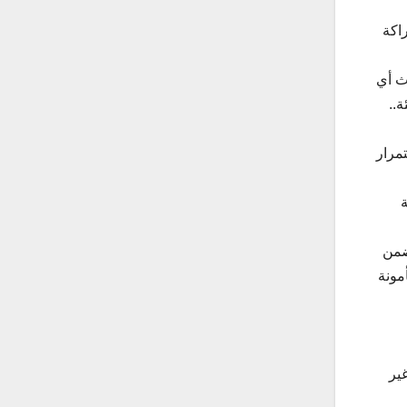
راكة
دث أي
..
مرار
ة
ضمن
مونة
ير