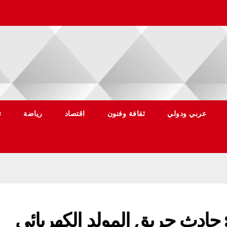
عربي ودولي
ثقافة وفنون
اقتصاد
رياضة
ت
”: حادث حريق المولد الكهربائي