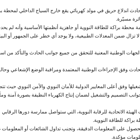
عة حادث اندلاع حريق في مولد كهربائي يقع خارج السياج الداخلي لمحطة ب
رة مسيّرة.
مة محطة براكة للطاقة النووية أو جاهزية أنظمتها الأساسية وأنه لم يح
تزال ضمن المعدلات الطبيعية، ولا يوجد أي خطر على الجمهور أو البيئة
جهات الوطنية المعنية للتحقق من جميع جوانب الحادث والتأكد من است
لحادث وفق الإجراءات الوطنية المعتمدة ومراقبة الوضع الإشعاعي وحال
يلها وفق أعلى المعايير الدولية للأمان النووي والأمن النووي حيث تت
نب التصميم والتشغيل لضمان إنتاج الكهرباء النظيفة بصورة آمنة ومأ
لهيئة الاتحادية للرقابة النووية، التي ستواصل ممارسة دورها الرقابي
براكة للطاقة النووية.
للحصول على المعلومات الدقيقة، وتجنب تداول الشائعات أو المعلومات غ
لومات مؤكدة.