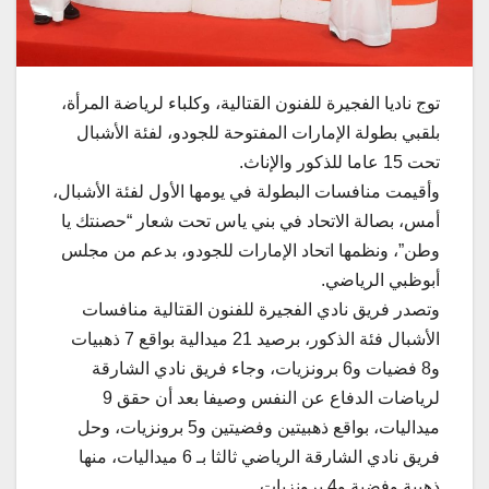
توج ناديا الفجيرة للفنون القتالية، وكلباء لرياضة المرأة،
بلقبي بطولة الإمارات المفتوحة للجودو، لفئة الأشبال
تحت 15 عاما للذكور والإناث.
وأقيمت منافسات البطولة في يومها الأول لفئة الأشبال،
أمس، بصالة الاتحاد في بني ياس تحت شعار “حصنتك يا
وطن”، ونظمها اتحاد الإمارات للجودو، بدعم من مجلس
أبوظبي الرياضي.
وتصدر فريق نادي الفجيرة للفنون القتالية منافسات
الأشبال فئة الذكور، برصيد 21 ميدالية بواقع 7 ذهبيات
و8 فضيات و6 برونزيات، وجاء فريق نادي الشارقة
لرياضات الدفاع عن النفس وصيفا بعد أن حقق 9
ميداليات، بواقع ذهبيتين وفضيتين و5 برونزيات، وحل
فريق نادي الشارقة الرياضي ثالثا بـ 6 ميداليات، منها
ذهبية وفضية و4 برونزيات.