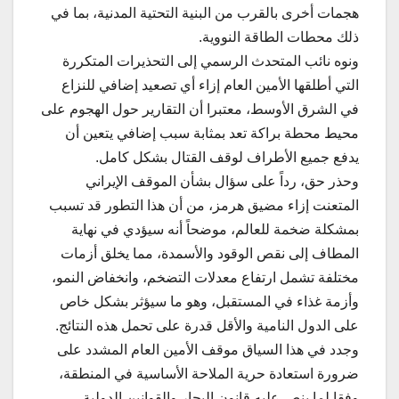
هجمات أخرى بالقرب من البنية التحتية المدنية، بما في
ذلك محطات الطاقة النووية.
ونوه نائب المتحدث الرسمي إلى التحذيرات المتكررة
التي أطلقها الأمين العام إزاء أي تصعيد إضافي للنزاع
في الشرق الأوسط، معتبرا أن التقارير حول الهجوم على
محيط محطة براكة تعد بمثابة سبب إضافي يتعين أن
يدفع جميع الأطراف لوقف القتال بشكل كامل.
وحذر حق، رداً على سؤال بشأن الموقف الإيراني
المتعنت إزاء مضيق هرمز، من أن هذا التطور قد تسبب
بمشكلة ضخمة للعالم، موضحاً أنه سيؤدي في نهاية
المطاف إلى نقص الوقود والأسمدة، مما يخلق أزمات
مختلفة تشمل ارتفاع معدلات التضخم، وانخفاض النمو،
وأزمة غذاء في المستقبل، وهو ما سيؤثر بشكل خاص
على الدول النامية والأقل قدرة على تحمل هذه النتائج.
وجدد في هذا السياق موقف الأمين العام المشدد على
ضرورة استعادة حرية الملاحة الأساسية في المنطقة،
وفقا لما ينص عليه قانون البحار والقوانين الدولية