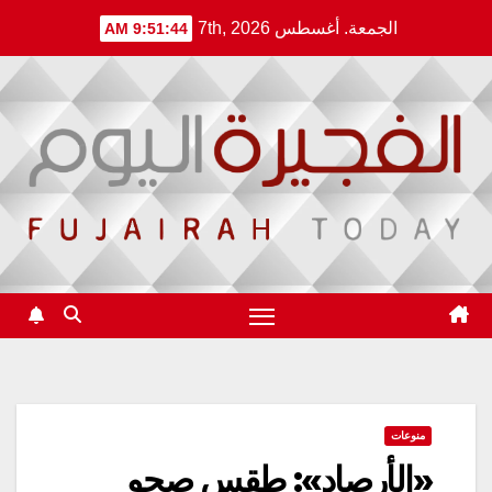
Ski
الجمعة. أغسطس 7th, 2026
9:51:44 AM
t
conten
منوعات
«الأرصاد»: طقس صحو