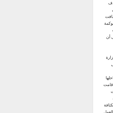
دف
ضافت
حوكمة
 أن
ارة
ل
حلها
 قامت
ت
كثافة
العمل