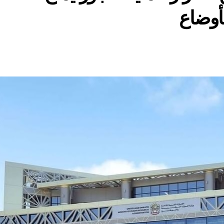
أوضاع