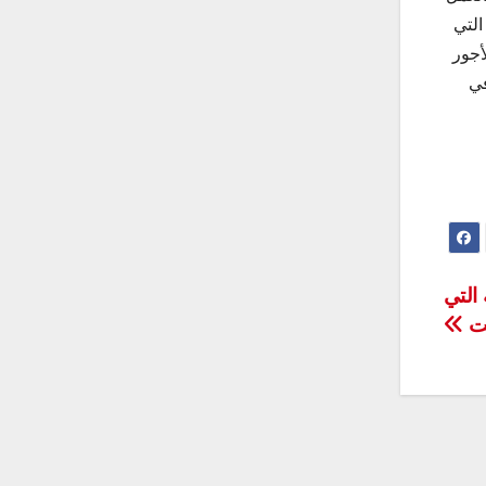
التي
أجور
 في
 التي
يت