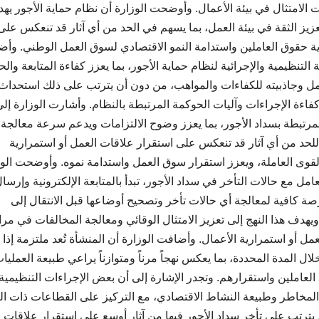
الامتثال في بيئة الأعمال. وأوضحت الوزارة أن نظام حماية الأجور يه
يز الثقة في بيئة العمل، بما يسهم في الحد من أي آثار قد تنعكس على
اية حقوق العاملين واستدامة النمو الاقتصادي لسوق العمل الوطني. وأ
التنظيمية والإجرائية لنظام حماية الأجور، بما يعزز كفاءة المتابعة وال
ل وجاذبيته للكفاءات والمواهب، من دون أن يترتب على ذلك استحداث
اءة الإجراءات وآليات الحوكمة المرتبطة بالنظام. وأشارت الوزارة إلى
المرتبطة بسداد الأجور، بما يعزز وضوح الالتزامات ويدعم سرعة معالجة
 للحد من أي آثار قد تنعكس على استقرار علاقات العمل أو استمرارية
قوى العاملة، ويعزز استقرار سوق العمل واستدامة نموه. وأوضحت الوز
امل مع حالات التأخر في سداد الأجور، تبدأ بالمتابعة الإلكترونية وإرسا
ة كافية لمعالجة أي حالات تأخر وتصحيح أوضاعها قبل الانتقال إلى
ويهدف هذا النهج إلى تعزيز الامتثال الوقائي ومعالجة المخالفات في مرا
مل أو استمرارية الأعمال. وأضافت الوزارة أن المنشأة تُعد ملتزمة إذا
ور المستحقة خلال المدة المحددة، بما يعكس نهجاً مرناً ومتوازناً يراعي طبيعة العمليا
لعاملين واستقرارهم. وتجدر الإشارة إلى أن بعض الإجراءات التنظيمية
م المخاطر وطبيعة النشاط الاقتصادي، مع التركيز على القطاعات ذات ال
د يترتب على تأخر سداد الأجور فيها من آثار أوسع على استقرار علاقات 