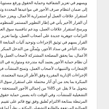
ويسهم في تعزيز الشفافية وحماية الحقوق ورفع مستويات 
إلى ضمان انتظام صرف الأجور في مواعيدها المحددة وتعز
استقرار علاقات العمل أو استمرارية الأعمال، ويعزز حم
أن القرار الأخير يأتي في إطار التطوير المستمر للمنظومة 
ويرسخ استقرار علاقات العمل، ويدعم تنافسية سوق العم
التزامات جوهرية جديدة على أصحاب العمل، وإنما تعزيز كف
القرار يسهم في توثيق الإجراءات وتوحيد آليات المتابعة 
حالات التأخر في سداد الأجور، ويُمكّن من التدخل المبكر
الأعمال، بما يحقق المصلحة المشتركة لأصحاب العمل وال
أن نظام حماية الأجور يعتمد آلية متدرجة ومتوازنة في التع
الإشعارات والتنبيهات لأصحاب العمل، وتمنح المنشآت فرص
الإجراءات الإدارية المقررة وفق الأطر الزمنية المعتمدة، 
المبكرة بما يحد من أي آثار محتملة على استقرار سوق الع
بتحويل ما لا يقل عن 85% من إجمالي الأج
التشغيلية للمنشآت، وفي الوقت ذاته يضمن حماية حقوق ا
المرتبطة بمتابعة الالتزام تُطبق وفق نهج قائم على تقيي
العمالية المرتفعة والطابع التشغيلي المكثف، نظراً لما ق