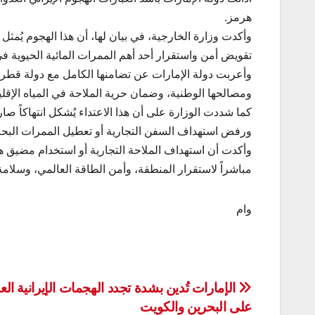
هرمز.
وأكدت وزارة الخارجية، في بيان لها، أن هذا الهجوم يُمثل ت
تقويض أمن واستقرار أحد أهم الممرات المائية الحيوية في
وأعربت دولة الإمارات عن تضامنها الكامل مع دولة قطر 
ومصالحها الوطنية، وضمان حرية الملاحة في المياه الإقليم
ورفض استهداف السفن التجارية أو تعطيل الممرات البحري
وأكدت أن استهداف الملاحة التجارية أو استخدام مضيق هرمز
مباشراً لاستقرار المنطقة، وأمن الطاقة العالمي، وسلامة 
وام
تصفّح
الإمارات تُدين بشدة تجدد الهجمات الإيرانية العد
على البحرين والكويت