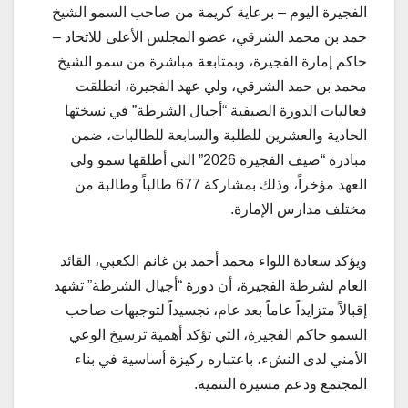
الفجيرة اليوم – برعاية كريمة من صاحب السمو الشيخ
حمد بن محمد الشرقي، عضو المجلس الأعلى للاتحاد –
حاكم إمارة الفجيرة، وبمتابعة مباشرة من سمو الشيخ
محمد بن حمد الشرقي، ولي عهد الفجيرة، انطلقت
فعاليات الدورة الصيفية “أجيال الشرطة” في نسختها
الحادية والعشرين للطلبة والسابعة للطالبات، ضمن
مبادرة “صيف الفجيرة 2026” التي أطلقها سمو ولي
العهد مؤخراً، وذلك بمشاركة 677 طالباً وطالبة من
مختلف مدارس الإمارة.
ويؤكد سعادة اللواء محمد أحمد بن غانم الكعبي، القائد
العام لشرطة الفجيرة، أن دورة “أجيال الشرطة” تشهد
إقبالاً متزايداً عاماً بعد عام، تجسيداً لتوجيهات صاحب
السمو حاكم الفجيرة، التي تؤكد أهمية ترسيخ الوعي
الأمني لدى النشء، باعتباره ركيزة أساسية في بناء
المجتمع ودعم مسيرة التنمية.