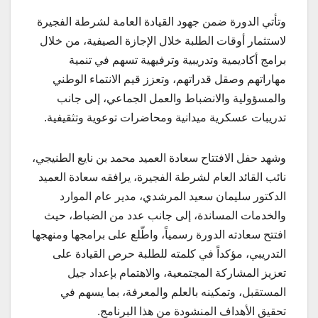
وتأتي الدورة ضمن جهود القيادة العامة لشرطة الفجيرة
لاستثمار أوقات الطلبة خلال الإجازة الصيفية، من خلال
برامج أكاديمية وتدريبية وترفيهية تسهم في تنمية
مهاراتهم وصقل قدراتهم، وتعزز قيم الانتماء الوطني
والمسؤولية والانضباط والعمل الجماعي، إلى جانب
تدريبات عسكرية ميدانية ومحاضرات توعوية وتثقيفية.
وشهد حفل الافتتاح سعادة العميد محمد بن نايع الطنيجي،
نائب القائد العام لشرطة الفجيرة، يرافقه سعادة العميد
الدكتور سليمان سعيد المرشدي، مدير عام الموارد
والخدمات المساندة، إلى جانب عدد من الضباط، حيث
افتتح سعادته الدورة رسمياً، واطّلع على برامجها ومنهجها
التدريبي، مؤكداً في كلمته للطلبة حرص القيادة على
تعزيز المشاركة المجتمعية، والاهتمام بإعداد جيل
المستقبل، وتمكينه بالعلم والمعرفة، بما يسهم في
تحقيق الأهداف المنشودة من هذا البرنامج.