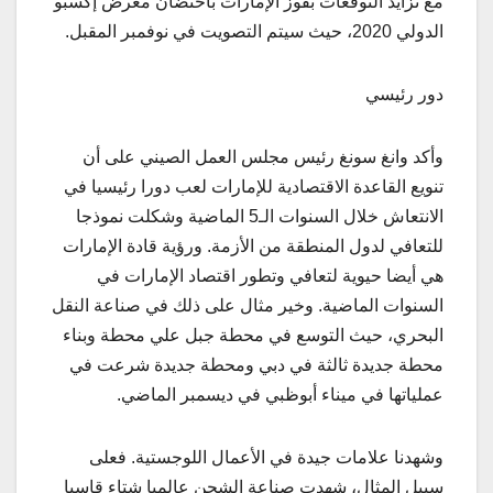
مع تزايد التوقعات بفوز الإمارات باحتضان معرض إكسبو
الدولي 2020، حيث سيتم التصويت في نوفمبر المقبل.
دور رئيسي
وأكد وانغ سونغ رئيس مجلس العمل الصيني على أن
تنويع القاعدة الاقتصادية للإمارات لعب دورا رئيسيا في
الانتعاش خلال السنوات الـ5 الماضية وشكلت نموذجا
للتعافي لدول المنطقة من الأزمة. ورؤية قادة الإمارات
هي أيضا حيوية لتعافي وتطور اقتصاد الإمارات في
السنوات الماضية. وخير مثال على ذلك في صناعة النقل
البحري، حيث التوسع في محطة جبل علي محطة وبناء
محطة جديدة ثالثة في دبي ومحطة جديدة شرعت في
عملياتها في ميناء أبوظبي في ديسمبر الماضي.
وشهدنا علامات جيدة في الأعمال اللوجستية. فعلى
سبيل المثال، شهدت صناعة الشحن عالميا شتاء قاسيا