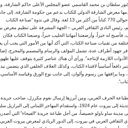
كتور سلطان بن محمد القاسمي عضو المجلس الأعلى حاكم الشارقة، وي
قدمها معرض الشارقة الدولي للكتاب بدعم من حكومة الشارقة، إلى جا
مشروع كلمة للترجمة في أبوظبي، الذي أصدر حتى الآن حوالي 770 كتاباً من أكثر من 13 لغة. وقال في ندوة “صناعة الكتاب
يم، رئيس النادي الثقافي العربي – الجهة المشرفة على تنظيم معرض ب
فأصبح له خبزاً، وأرضعتنا أمهاتنا الحليب حبراً، وصنعنا الكتاب فكان
ة من تقنيات صناعة الكتاب، التي أكد أنها من الأمور التي يجب أن يع
تضافر جهود أطراف عدة، تشمل المؤلف والرسام والمصمم والمخرج، إضا
دوات اللازمة لإنتاجه”. ورأى أن هناك عناصر كثيرة يتوقف عليها ظهور
بر دافعاً أساسياً لاقتناء الكتاب، وكذلك الغلاف الخلفي الذي يتضمن نبذ
، وما يرافقها من رسوم وألوان، إلى جانب نوع الورق وقياسه الأساسي،
تاب”.
طباعة الحرف العربي، ومن أبرزها إرسال نعوم مكرزل، صاحب جريدة
“الهدى” اللبنانية، الصادرة بالعربية في نيويورك، لمطبعة حديثة إلى بيروت عام 1924، واستقدام المهاجر اللبناني إلى البرازيل
ى مدينة ساو باولو خصيصاً، من أجل طباعة جريدة “الفيحاء” التي أصدره
ئيس النادي الثقافي العربي في بيروت، إلى الدور الريادي لمعرض بيروت العربي