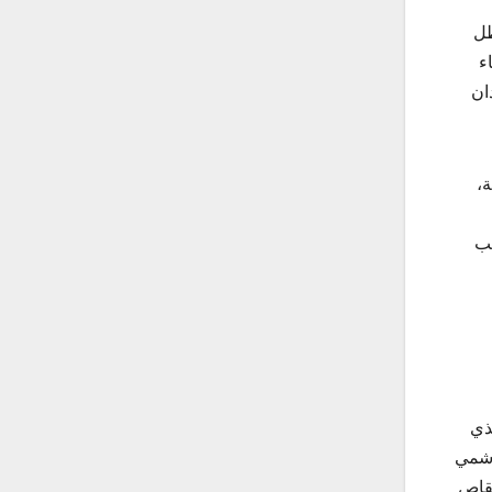
ظل
ء
ان
ة،
حب
ذي
هاشمي
لقاص