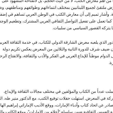
عام 1956، والذي يعتبر واحداً من أهم معارض الكتب، لا من حيث الحجم، بل لانفتاحه المشهود على
عرض ملتقىً لجميع اللبنانيين بمختلف انتماءاتهم وطوائفهم ومناطقهم، و
. وأشار تميم إلى أن معارض الكتب في الوطن العربي تساهم في إضفا
كما تعمل على تفعيل التواصل الثقافي العربي المشترك، وتطعيم الوجد
ما يتركه القصور السياسي من سلبيات.
دور الذي يلعبه معرض الشارقة الدولي للكتاب، في خدمة الثقافة العربي
بنان ضيف شرف للدورة الثانية والثلاثين من المعرض يعكس تكريم دولة
لدوام موطناً للإبداع العربي في الفكر والأدب والثقافة، والانفتاح الر
ة.
ت عدداً من الكتاب والمؤلفين في مختلف مجالات الثقافة والإبداع،
ركة في المعرض. استهلت حفلات توقيع الكتب، مع الدكتور منير طه، ال
صادر عن اتحاد كتاب وأدباء الإمارات، ووقع الأديب الإماراتي إبراهيم ال
 العويس الثقافية ضمن سلسلة “أعلام من الإمارات”، ووقع الكاتب وا