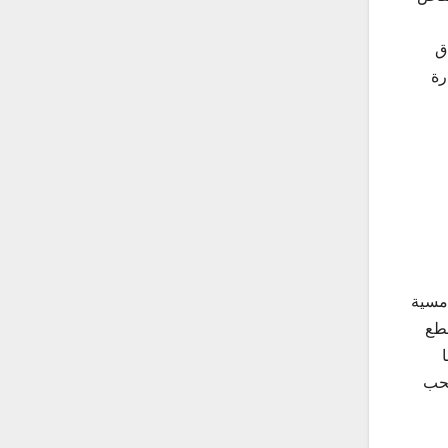
ق
رة
أمسية
ات في 212 صفحة من القطع
لحب