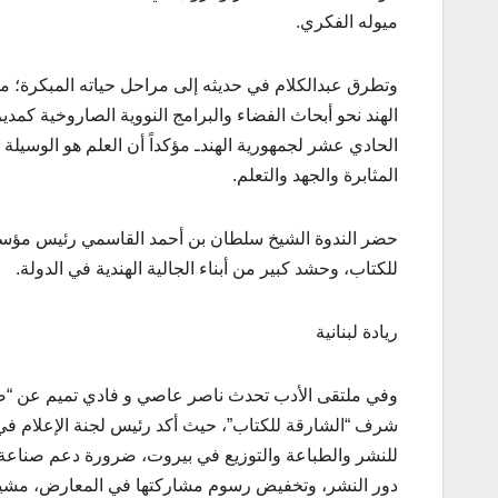
ميوله الفكري.
وتطرق عبدالكلام في حديثه إلى مراحل حياته المبكرة؛ من 
الهند نحو أبحاث الفضاء والبرامج النووية الصاروخية كمدي
الحادي عشر لجمهورية الهندـ مؤكداً أن العلم هو الوسيلة
المثابرة والجهد والتعلم.
حضر الندوة الشيخ سلطان بن أحمد القاسمي رئيس مؤسس
للكتاب، وحشد كبير من أبناء الجالية الهندية في الدولة.
ريادة لبنانية
وفي ملتقى الأدب تحدث ناصر عاصي و فادي تميم عن “ص
شرف “الشارقة للكتاب”، حيث أكد رئيس لجنة الإعلام في ا
للنشر والطباعة والتوزيع في بيروت، ضرورة دعم صناعة ا
دور النشر، وتخفيض رسوم مشاركتها في المعارض، مشيداً ب