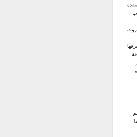
نفذه
نب
يروت
رفها
فة
ة
 سليم
ا