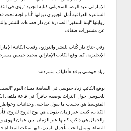
الإماراتي عبد الرضا السجواني كتابه الجديد “رؤى في الثق
الشاعرة العراقية أمل الجبوري ديوانها “أنا والجنة تحت قد
روايتها “ابنة السفير” الصادرة عن دار فضاءات للنشر وا
عن منشورات ضفاف.
الإنجليزية، كما وقع الكاتب الإماراتي محمد خميس مسر
زياد جيوسي يوقع «أطياف متمردة»
يوقع الكاتب زياد جيوسي في السابعة مساء اليوم “السبت
المتوسط هو، بحسب ما يقول صاحبه، وجدانيات وخواطر ن
الكتاب، كتبت عبر زمان طويل، هي بوح الروح للروح، فأ
والجمال هي ذاكرة كتبتها عبر الزمان، بين عمان الهوى وا
النساء، وتمثل الحب بأجمل المدن، فيها تمثلت المعاناة خ