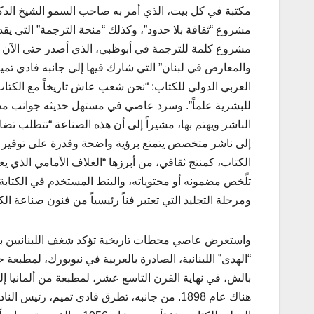
مكتبة في كل بيت، الذي أمر به صاحب السمو الشيخ الد
مشروع “ثقافة بلا حدود”، وكذلك “منحة الترجمة” التي ي
والمعارض في لبنان” التي شارك فيها إلى جانبه فادي تم
العربي الدولي للكتاب: “نحن شعب عاش تاريخاً مع الكتاب، 
للبشرية علماً”. وسرد عاصي في مستهل حديثه جوانب مختلف
الناشر ويهتم بها، مشيراً إلى أن هذه الصناعة “تتطلب 
إلى ناشر متخصص يتمتع برؤية واضحة وقدرة على توفير الأ
الكتاب، كمنتج ثقافي، من أبرزها “الغلاف الأمامي الذي يعت
تلّخص مضمونه أو محتوياته، والبنط المستخدم في الكتابة
ومرحلة التجليد التي تعتبر فناً رئيسياً من فنون صناعة الك
واستعرض عاصي محطات تاريخية تؤكد شغف اللبنانيين ب
بالش، في نهاية القرن التاسع عشر، لمطبعة من ألمانيا إل
هناك عام 1898. من جانبه، تطرق فادي تميم، ر