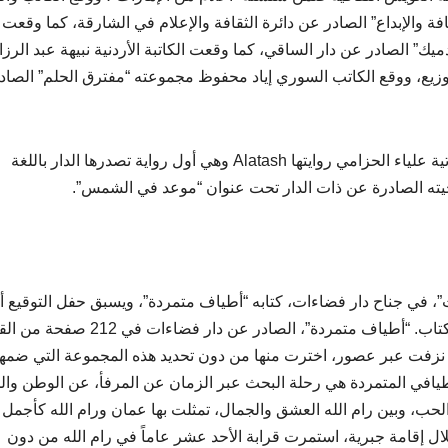
افة والإبداع” الصادر عن دائرة الثقافة والإعلام في الشارقة، كما وقعت
ميك” الصادر عن دار الساقي، كما وقعت الكاتبة الأردنية نبيهة عبد الرزا
لتوزيع، ووقع الكاتب السوري إياد محفوظ مجموعته “مفترق الحلم” الصاد
وفي جناح دار كُتاب للنشر والتوزيع، وقعت الكاتبة الإماراتية علياء الحزامي روايتها Alatash وهي أول رواية تصدرها الدار باللغة
حيته الصادرة عن ذات الدار تحت عنوان “موعد في الشمس”.
”، في جناح دار فضاءات، كتابه “أطياف متمردة”، ويسبق حفل التوقيع 
للجيوسي حول “التراث بوصفه حافزاً” في قاعة ملتقى الكتاب. “أطياف متمردة”، الصادر عن دار فضاء
زفت عبر عصور، اخترت منها من دون تحديد هذه المجموعة التي ضمها
طيافي المتمردة هي رحلة البحث عبر الزمان عن المرفأ، عن الوطن وا
لحب، وبين رام الله العشق والجمال، تمثلت بها عمان ورام الله كأجمل
لال إقامة جبرية، استمرت قرابة الأحد عشر عاماً في رام الله من دون