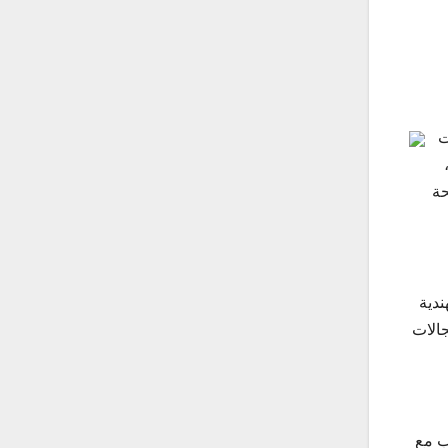
ت
حة
ندية
جالات
ب مع