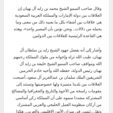
وقال صاحب السمو الشيخ محمد بن زايد آل نهيان إن
العلاقات بين دولة الإمارات والمملكة العربية السعودية
هي علاقات بين أشقاء بكل ما يعنيه ذلك من معنى وما
يحمله من دلالات.. ونحن نؤمن بأن المصير واحد»، وهذه
هي القاعدة الرئيسية للعلاقات بين الدولتين.
وأشار إلى أنه بفضل جهود الشيخ زايد بن سلطان آل
نهيان، طيب الله ثراه وإخوانه من ملوك المملكة رحمهم
الله ومواقف صاحب السمو الشيخ خليفة بن زايد آل
نهيان رئيس الدولة، حفظه الله وأخيه خادم الحرمين
الشريفين الملك سلمان بن عبدالعزيز آل سعود..أصبحت
العلاقات بين بلدينا متميزة ولها خصوصيتها وتستند إلى
مقومات راسخة من الأخوة والتاريخ والجغرافيا والمصالح
المشتركة مشددا سموه على أن المملكة ركن أساسي
من أركان منظومة العمل الخليجي والعربي المشترك
وثقل رئيسي في ميزان الأمن الإقليمي والعربي.. هكذا