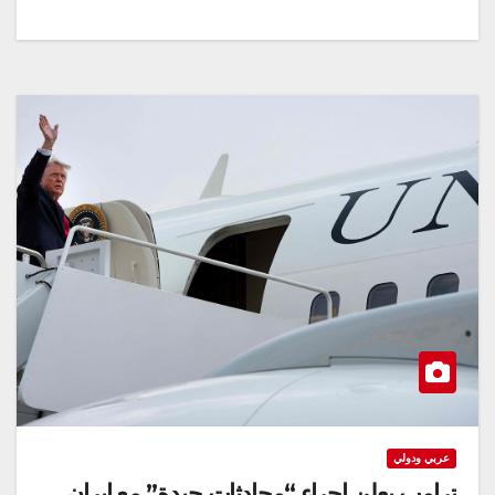
عربي ودولي
ترامب يعلن إجراء “محادثات جيدة” ‌مع إيران